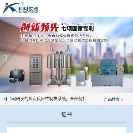
米兰平台
米兰平台
产品展示
＞
公司简介
焦炭高温性能检测系统
米兰平台
焦化行业检测及优化配煤设备
企业业绩
球团矿/烧结矿/块矿高温冶金性能检测系统
技术交流
：我公司研发的焦炭反应性制样系统，全部制样过程机械化操作，没有人
产品搜索 >
烧结/球团优化配矿研究设备
视频观赏
证书
高炉配吹煤检测设备
标准下载