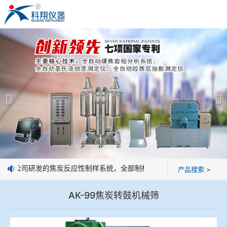
米兰平台
米兰平台
产品展示
＞
公司简介
焦炭高温性能检测系统
米兰平台
焦化行业检测及优化配煤设备
企业业绩
球团矿/烧结矿/块矿高温冶金性能检测系统
技术交流
：我公司研发的焦炭反应性制样系统，全部制样过程机械化操作，没有人
产品搜索 >
烧结/球团优化配矿研究设备
视频观赏
AK-99焦炭转鼓机械筛
高炉配吹煤检测设备
标准下载