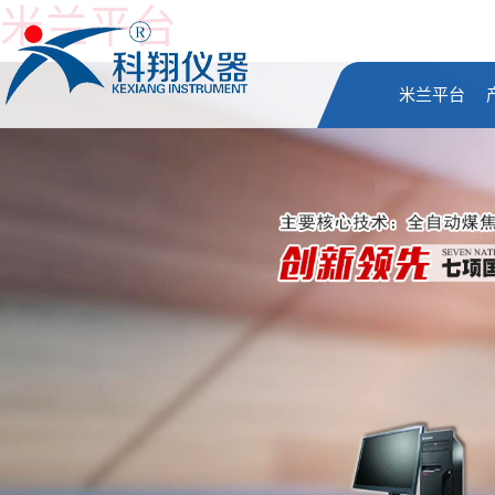
米兰平台
米兰平台