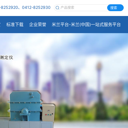
-8252920、0412-8252930
搜索
赏
标准下载
企业荣誉
米兰平台-米兰(中国)一站式服务平台