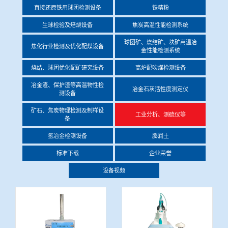
直接还原铁用球团检测设备
铁精粉
冶金渣、保护渣等高温物性检测设备
企业荣誉
生球检验及焙烧设备
焦炭高温性能检测系统
冶金石灰活性度测定仪
球团矿、烧结矿、块矿高温冶
米兰平台-米兰(中国)一站式服务平台
焦化行业检测及优化配煤设备
金性能检测系统
矿石、焦炭物理检测及制样设备
烧结、球团优化配矿研究设备
高炉配吹煤检测设备
冶金渣、保护渣等高温物性检
冶金石灰活性度测定仪
测设备
工业分析、测硫仪等
矿石、焦炭物理检测及制样设
工业分析、测硫仪等
备
氢冶金检测设备
膨润土
标准下载
企业荣誉
设备视频