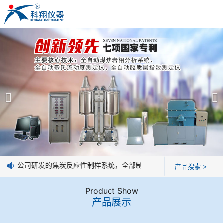
米兰平台
米兰平台
产品展示
＞
公司简介
焦炭高温性能检测系统
米兰平台
焦化行业检测及优化配煤设备
企业业绩
球团矿/烧结矿/块矿高温冶金性能检测系统
技术交流
息：我公司研发的焦炭反应性制样系统，全部制样过程机械化操作，没有
产品搜索 >
烧结/球团优化配矿研究设备
视频观赏
Product Show
产品展示
高炉配吹煤检测设备
标准下载