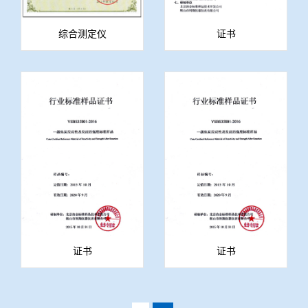
综合测定仪
证书
证书
证书