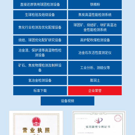
直接还原铁用球团检测设备
铁精粉
冶金渣、保护渣等高温物性检测设备
企业荣誉
生球检验及焙烧设备
焦炭高温性能检测系统
冶金石灰活性度测定仪
球团矿、烧结矿、块矿高温冶
米兰平台-米兰(中国)一站式服务平台
焦化行业检测及优化配煤设备
金性能检测系统
矿石、焦炭物理检测及制样设备
烧结、球团优化配矿研究设备
高炉配吹煤检测设备
冶金渣、保护渣等高温物性检
冶金石灰活性度测定仪
测设备
工业分析、测硫仪等
矿石、焦炭物理检测及制样设
工业分析、测硫仪等
备
氢冶金检测设备
膨润土
标准下载
企业荣誉
设备视频