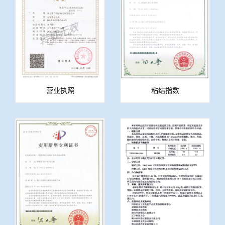
营业执照
粘结指数